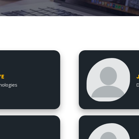
YE
nologies
D