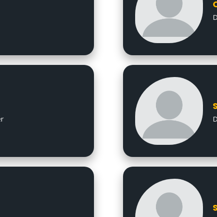
D
er
D