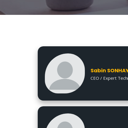
Sabin SONHA
CEO / Expert Tech