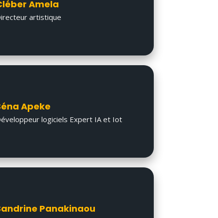
Cléber Amela
irecteur artistique
Séna Apeke
éveloppeur logiciels Expert IA et Iot
Sandrine Panakinaou