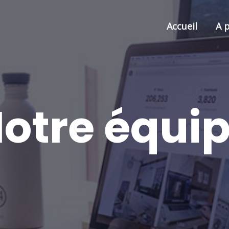
Accueil
A 
otre équi